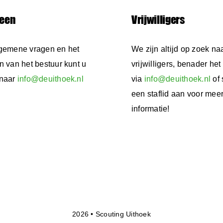
een
Vrijwilligers
gemene vragen en het
We zijn altijd op zoek na
n van het bestuur kunt u
vrijwilligers, benader het
 naar
info@deuithoek.nl
via
info@deuithoek.nl
of 
een staflid aan voor mee
informatie!
2026 • Scouting Uithoek